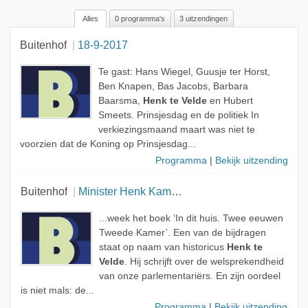
Alles
0 programma's
3 uitzendingen
Alle rollen
Buitenhof
18-9-2017
Gast
Te gast: Hans Wiegel, Guusje ter Horst,
Ben Knapen, Bas Jacobs, Barbara
Baarsma,
Henk te Velde
en Hubert
Smeets. Prinsjesdag en de politiek In
verkiezingsmaand maart was niet te
voorzien dat de Koning op Prinsjesdag...
Programma
|
Bekijk uitzending
Buitenhof
Minister Henk Kamp, Burgerinitiatief Ons Geld, Retorica in 200 jaar koninkrijk
...week het boek ‘In dit huis. Twee eeuwen
Tweede Kamer’. Een van de bijdragen
staat op naam van historicus
Henk te
Velde
. Hij schrijft over de welsprekendheid
van onze parlementariërs. En zijn oordeel
is niet mals: de...
Programma
|
Bekijk uitzending