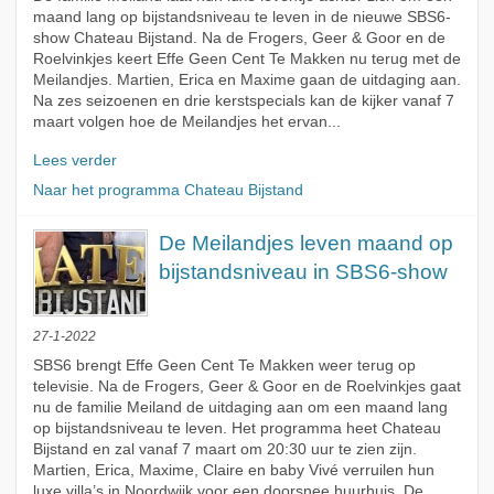
maand lang op bijstandsniveau te leven in de nieuwe SBS6-
show Chateau Bijstand. Na de Frogers, Geer & Goor en de
Roelvinkjes keert Effe Geen Cent Te Makken nu terug met de
Meilandjes. Martien, Erica en Maxime gaan de uitdaging aan.
Na zes seizoenen en drie kerstspecials kan de kijker vanaf 7
maart volgen hoe de Meilandjes het ervan...
Lees verder
Naar het programma Chateau Bijstand
De Meilandjes leven maand op
bijstandsniveau in SBS6-show
27-1-2022
SBS6 brengt Effe Geen Cent Te Makken weer terug op
televisie. Na de Frogers, Geer & Goor en de Roelvinkjes gaat
nu de familie Meiland de uitdaging aan om een maand lang
op bijstandsniveau te leven. Het programma heet Chateau
Bijstand en zal vanaf 7 maart om 20:30 uur te zien zijn.
Martien, Erica, Maxime, Claire en baby Vivé verruilen hun
luxe villa’s in Noordwijk voor een doorsnee huurhuis. De...