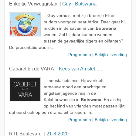
Enkeltje Verweggistan
Guy - Botswana
...Guy verhuist met zijn broertje Eli en
ouders voorgoed naar Afrika. Daar gaat hij
midden in de savanne van
Botswana
wonen. Zal hij daar kunnen wennen,
tussen de gevaarlijke tijgers en olifanten?
De presentatie was in...
Programma
|
Bekijk uitzending
Cabaret bij de VARA
Kees van Amstel: De man die ik niet wilde worden
...meestal iets mis. Hij overleeft
ternauwernood een prachtige en
angstaanjagende reis in de
Kalahariwoestijn in
Botswana
. En als hij
op het kind van vrienden moet passen lijkt
dat eerst ook op een drama uit te lopen. In...
Programma
|
Bekijk uitzending
RTL Boulevard
21-8-2020