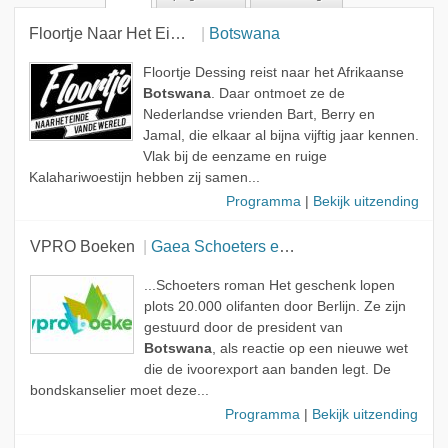
Floortje Naar Het Einde Van De Wereld
Botswana
Floortje Dessing reist naar het Afrikaanse
Botswana
. Daar ontmoet ze de
Nederlandse vrienden Bart, Berry en
Jamal, die elkaar al bijna vijftig jaar kennen.
Vlak bij de eenzame en ruige
Kalahariwoestijn hebben zij samen...
Programma
|
Bekijk uitzending
VPRO Boeken
Gaea Schoeters en Erwin Hurenkamp
...Schoeters roman Het geschenk lopen
plots 20.000 olifanten door Berlijn. Ze zijn
gestuurd door de president van
Botswana
, als reactie op een nieuwe wet
die de ivoorexport aan banden legt. De
bondskanselier moet deze...
Programma
|
Bekijk uitzending