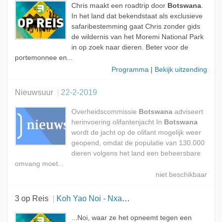
Chris maakt een roadtrip door
Botswana
.
In het land dat bekendstaat als exclusieve
safaribestemming gaat Chris zonder gids
de wildernis van het Moremi National Park
in op zoek naar dieren. Beter voor de
portemonnee en...
Programma
|
Bekijk uitzending
Nieuwsuur
22-2-2019
Overheidscommissie
Botswana
adviseert
herinvoering olifantenjacht In
Botswana
wordt de jacht op de olifant mogelijk weer
geopend, omdat de populatie van 130.000
dieren volgens het land een beheersbare
omvang moet...
3 op Reis
Koh Yao Noi - Nxai Pan National Park
...Noi, waar ze het opneemt tegen een