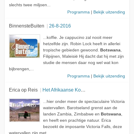
slechts twee miljoen...
Programma
|
Bekijk uitzending
BinnensteBuiten
26-8-2016
...koffie. Je cappucino zal nooit meer
hetzelfde zijn. Robin Lock heeft in allerlei
tropische gebieden gewoond.
Botswana
,
Filipijnen, Maleisië Hij dacht dat hij met zijn
studie de mensen daar nog wel wat kon
bijbrengen,...
Programma
|
Bekijk uitzending
Erica op Reis
Het Afrikaanse Koninkrijk Barotseland
...hier onder meer de spectaculaire Victoria
watervallen. Barotseland grenst aan de
landen Zambia, Zimbabwe en
Botswana
,
en heeft een prachtige natuur. Erica
bezoekt de imposante Victoria Falls, deze
watervallen zijn met...