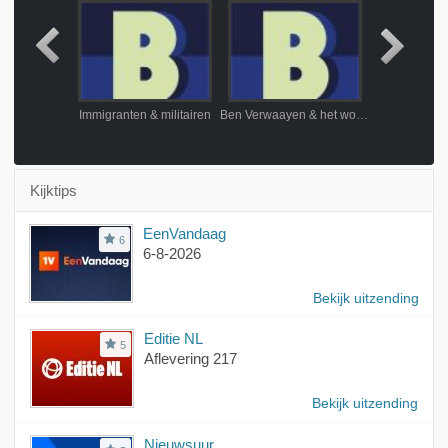
Spionnen, Koningen & Roemenen
Immigranten & militairen
Ben Verwaayen & het worstelen met populisme
Artsen & 
Kijktips
EenVandaag
6
6-8-2026
Bekijk uitzending
Editie NL
5
Aflevering 217
Bekijk uitzending
Nieuwsuur