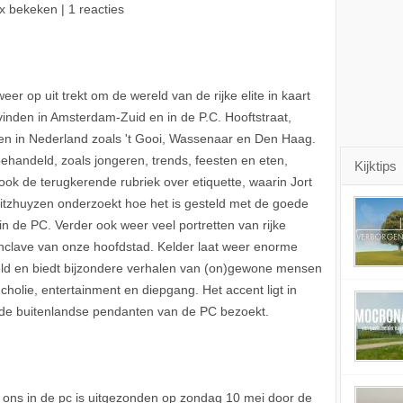
x bekeken | 1 reacties
eer op uit trekt om de wereld van de rijke elite in kaart
e vinden in Amsterdam-Zuid en in de P.C. Hooftstraat,
ken in Nederland zoals 't Gooi, Wassenaar en Den Haag.
handeld, zoals jongeren, trends, feesten en eten,
Kijktips
s ook de terugkerende rubriek over etiquette, waarin Jort
tzhuyzen onderzoekt hoe het is gesteld met de goede
n de PC. Verder ook weer veel portretten van rijke
nclave van onze hoofdstad. Kelder laat weer enorme
eld en biedt bijzondere verhalen van (on)gewone mensen
cholie, entertainment en diepgang. Het accent ligt in
k de buitenlandse pendanten van de PC bezoekt.
 ons in de pc is uitgezonden op zondag 10 mei door de