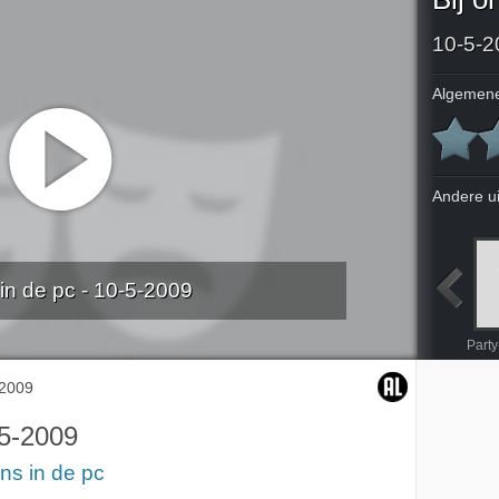
10-5-2
Algemene
Andere u
 in de pc - 10-5-2009
t
Cocaïnegebruik en car-spotters
Champagnetest en 'problemen'
Dineren en paparazzi
Party
-2009
5-2009
ons in de pc