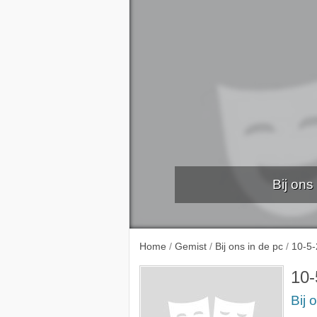
Bij ons
Kers
Home
/
Gemist
/
Bij ons in de pc
/
10-5
10-
Bij 