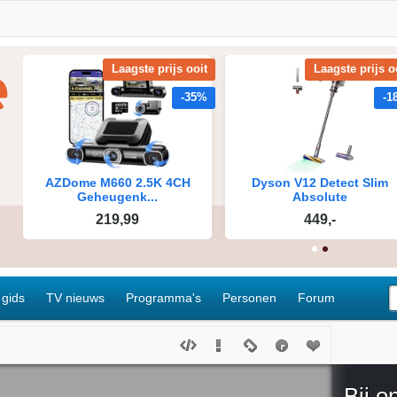
 gids
TV nieuws
Programma's
Personen
Forum
Bij o