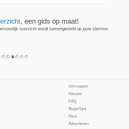
erzicht
, een gids op maat!
persoonlijk overzicht wordt samengesteld op jouw stemmen.
2
3
4
5
6
7
Omroepen
Nieuws
FAQ
Bugs/Tips
Pers
Adverteren