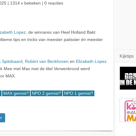
025
| 1314 x bekeken | 0 reacties
izabeth Lopez
, de winnares van Heel Holland Bakt
tieme tips en tricks van meester patissier én meester
Kijktips
 Spitsbaard
,
Robèrt van Beckhoven
en
Elizabeth Lopez
.
k Mee met Max met de titel Verwenbrood werd
oor MAX.
?
MAX gemist?
NPO 2 gemist?
NPO 1 gemist?
l