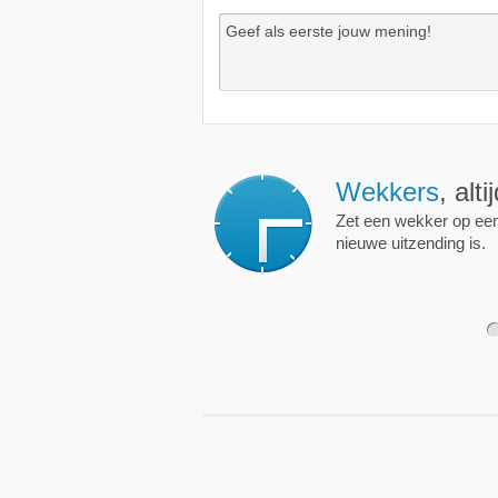
Wekkers
, alt
Zet een wekker op een 
nieuwe uitzending is.
1