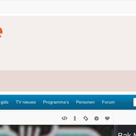
 gids
TV nieuws
Programma's
Personen
Forum
Bak 