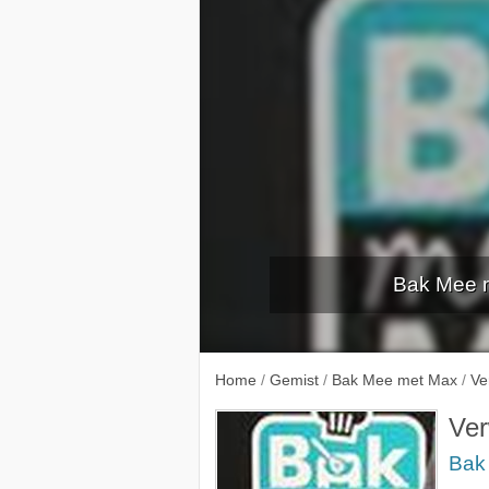
Bak Mee 
Home
/
Gemist
/
Bak Mee met Max
/
Ve
Ve
Bak