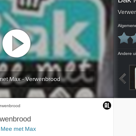
Verwe
Algemene
Andere u
met Max - Verwenbrood
Gevulde koeken
rwenbrood
rwenbrood
 Mee met Max