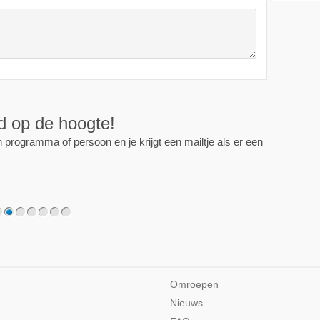
ijd op de hoogte!
programma of persoon en je krijgt een mailtje als er een
2
3
4
5
6
7
Omroepen
Nieuws