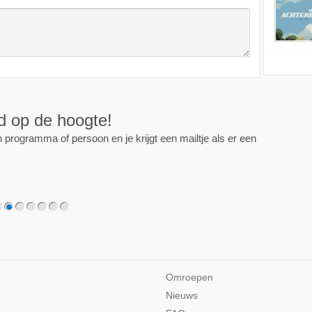
ijd op de hoogte!
programma of persoon en je krijgt een mailtje als er een
2
3
4
5
6
7
Omroepen
Nieuws