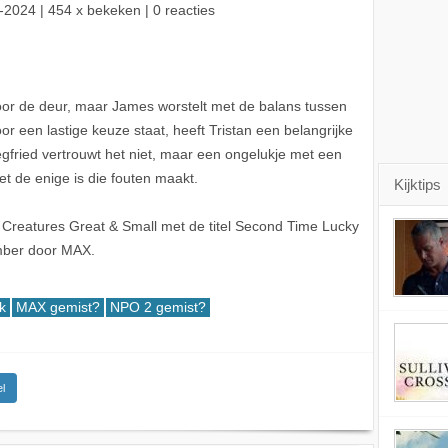
-2024
| 454 x bekeken | 0 reacties
oor de deur, maar James worstelt met de balans tussen
 voor een lastige keuze staat, heeft Tristan een belangrijke
fried vertrouwt het niet, maar een ongelukje met een
et de enige is die fouten maakt.
Kijktips
 Creatures Great & Small met de titel Second Time Lucky
mber door MAX.
k
MAX gemist?
NPO 2 gemist?
l