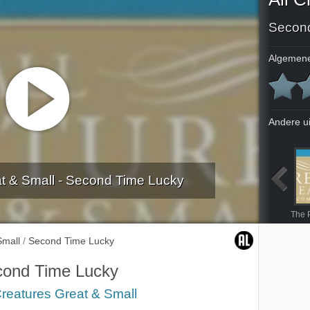
Secon
Algemene
Andere u
at & Small - Second Time Lucky
ut Hope
Many Happy Returns
The Last Man In
Home Truths
The 
Small
/
Second Time Lucky
ond Time Lucky
Creatures Great & Small