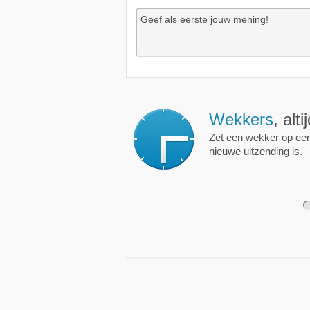
Wekkers
, alt
Zet een wekker op een 
nieuwe uitzending is.
1