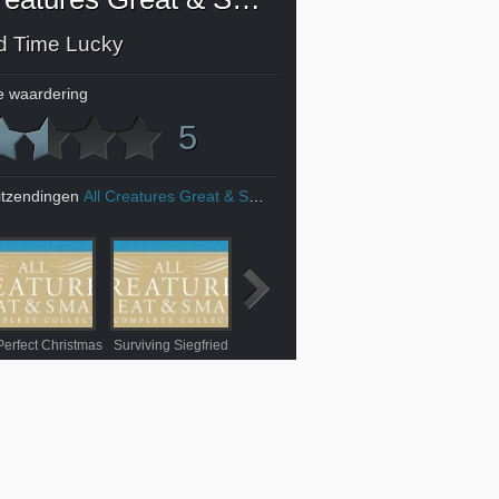
d Time Lucky
 waardering
5
itzendingen
All Creatures Great & Small
Perfect Christmas
Surviving Siegfried
What a Balls Up!
Edward