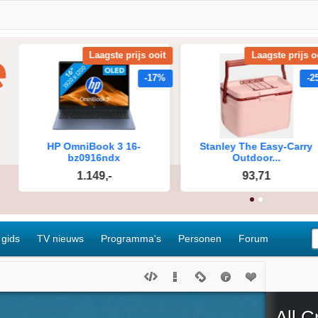
 gids
TV nieuws
Programma's
Personen
Forum