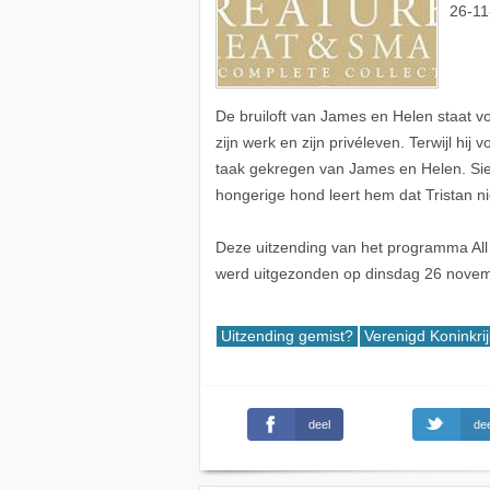
26-11
De bruiloft van James en Helen staat v
zijn werk en zijn privéleven. Terwijl hij
taak gekregen van James en Helen. Sieg
hongerige hond leert hem dat Tristan ni
Deze uitzending van het programma All
werd uitgezonden op dinsdag 26 nove
Uitzending gemist?
Verenigd Koninkrij
deel
dee