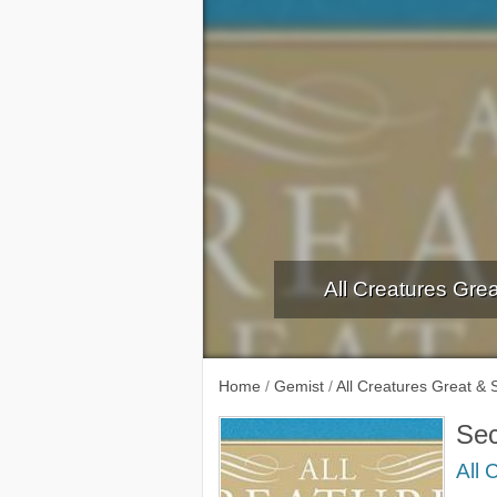
All Creatures Gre
We Can B
Home
/
Gemist
/
All Creatures Great & 
Sec
All 