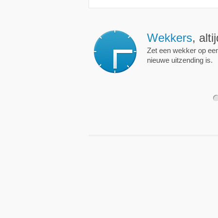
Wekkers
, alt
Zet een wekker op een 
nieuwe uitzending is.
1