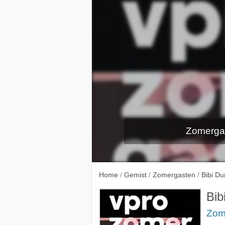
Zomergas
Home
/
Gemist
/
Zomergasten
/
Bibi D
Bib
Zom