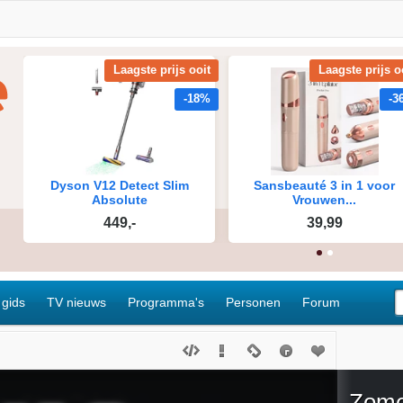
 gids
TV nieuws
Programma's
Personen
Forum
Zome