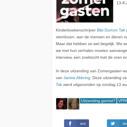
13-8-
Kinderboekenschrijver
Bibi Dumon Tak
(
stemlozen, aan de mensen en dieren va
Maar dat hebben ze wel degelijk. We we
we met hun verhalen moeten aanvangen. Ze
interview, een zoektocht met de oren e
In deze uitzending van Zomergasten 
van
Janine Abbring
. Deze uitzending v
Tak
werd uitgezonden op zondag 13 au
Uitzending gemist?
VPRO
deel
dee