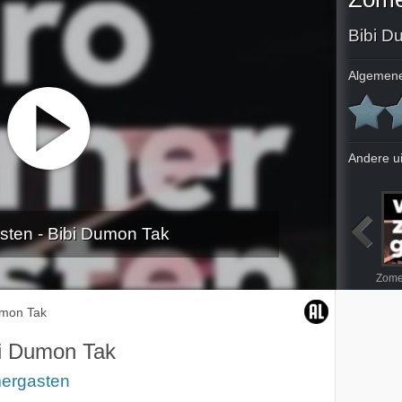
Bibi D
Algemene
Andere u
ten - Bibi Dumon Tak
Zomergastfilm: The white balloon
Zomergastfilm: For all Mankind
Hoyte van Hoytema
Khadija Arib
umon Tak
i Dumon Tak
ergasten