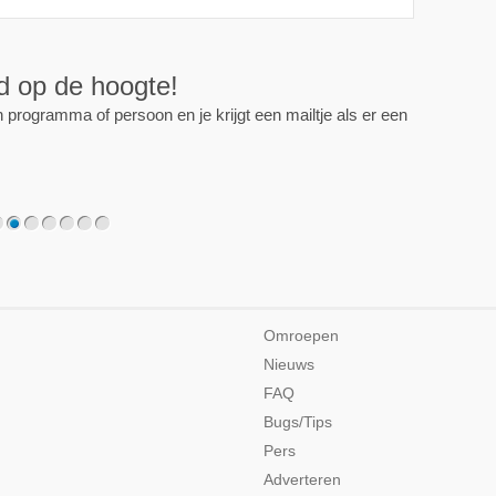
ijd op de hoogte!
programma of persoon en je krijgt een mailtje als er een
2
3
4
5
6
7
Omroepen
Nieuws
FAQ
Bugs/Tips
Pers
Adverteren