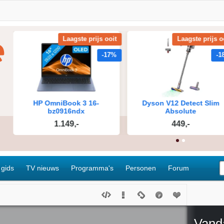
 gids
TV nieuws
Programma's
Personen
Forum
Vand