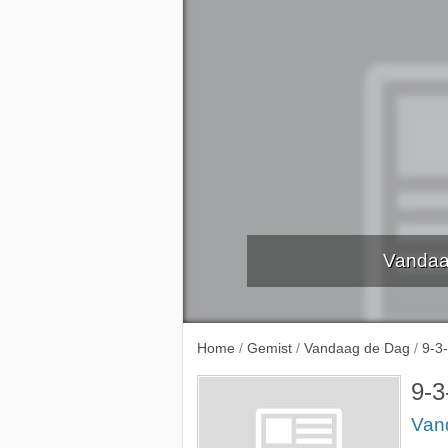
Vandaa
1-3-2
Home
/
Gemist
/
Vandaag de Dag
/
9-3
9-3
Van