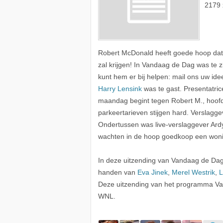
2179 
Robert McDonald heeft goede hoop dat 
zal krijgen! In Vandaag de Dag was te zi
kunt hem er bij helpen: mail ons uw id
Harry Lensink
was te gast. Presentatri
maandag begint tegen Robert M., hoof
parkeertarieven stijgen hard. Verslagg
Ondertussen was live-verslaggever Ardy 
wachten in de hoop goedkoop een wonin
In deze uitzending van Vandaag de D
handen van
Eva Jinek
,
Merel Westrik
,
L
Deze uitzending van het programma Va
WNL.