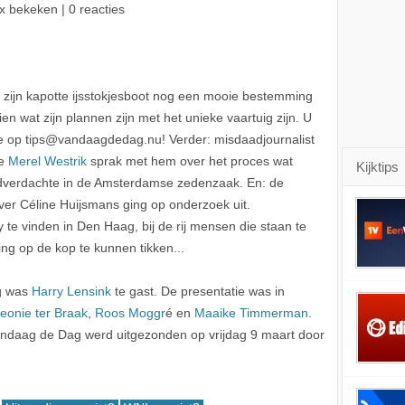
x bekeken | 0 reacties
zijn kapotte ijsstokjesboot nog een mooie bestemming
en wat zijn plannen zijn met het unieke vaartuig zijn. U
ee op tips@vandaagdedag.nu! Verder: misdaadjournalist
ce
Merel Westrik
sprak met hem over het proces wat
Kijktips
dverdachte in de Amsterdamse zedenzaak. En: de
ever Céline Huijsmans ging op onderzoek uit.
te vinden in Den Haag, bij de rij mensen die staan te
g op de kop te kunnen tikken...
ag was
Harry Lensink
te gast. De presentatie was in
eonie ter Braak
,
Roos Moggr
é en
Maaike Timmerman
.
ndaag de Dag werd uitgezonden op vrijdag 9 maart door