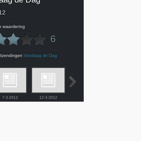
12
 waardering
6
itzendingen
Vandaag de Dag
7-3-2012
12-3-2012
13-3-2012
14-3-2012