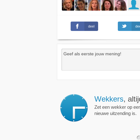
deel
dee
Wekkers
, alt
Zet een wekker op een 
nieuwe uitzending is.