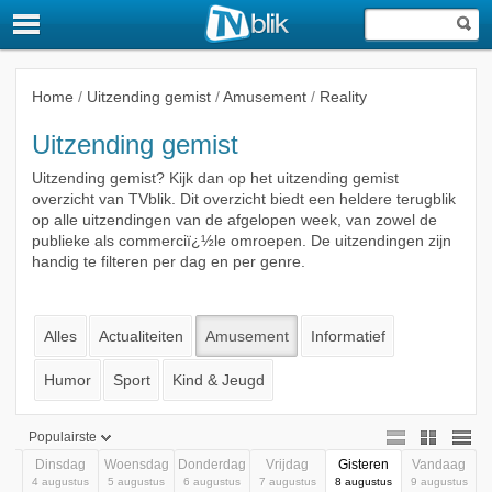
Home
/
Uitzending gemist
/
Amusement
/
Reality
Uitzending gemist
Uitzending gemist? Kijk dan op het uitzending gemist
overzicht van TVblik. Dit overzicht biedt een heldere terugblik
op alle uitzendingen van de afgelopen week, van zowel de
publieke als commerciï¿½le omroepen. De uitzendingen zijn
handig te filteren per dag en per genre.
Alles
Actualiteiten
Amusement
Informatief
Humor
Sport
Kind & Jeugd
Populairste
ag
Dinsdag
Woensdag
Donderdag
Vrijdag
Gisteren
Vandaag
Populairste
tus
4 augustus
5 augustus
6 augustus
7 augustus
8 augustus
9 augustus