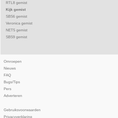
RTL8 gemist
Kijk gemist
SBS6 gemist
Veronica gemist
NET5 gemist
SBS9 gemist
Omroepen
Nieuws
FAQ
Bugs/Tips
Pers
Adverteren
Gebruiksvoorwaarden
Privacyverklaring