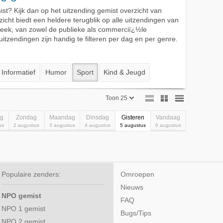
st? Kijk dan op het uitzending gemist overzicht van
rzicht biedt een heldere terugblik op alle uitzendingen van
eek, van zowel de publieke als commerciï¿½le
tzendingen zijn handig te filteren per dag en per genre.
Informatief
Humor
Sport
Kind & Jeugd
Toon 25
Toon 25
ag
Zondag
Maandag
Dinsdag
Gisteren
Vandaag
us
2 augustus
3 augustus
4 augustus
5 augustus
6 augustus
Toon 50
Toon 75
Populaire zenders:
Omroepen
Nieuws
NPO gemist
FAQ
NPO 1 gemist
Bugs/Tips
NPO 2 gemist