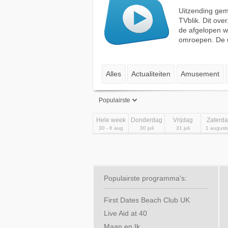
Uitzending gemi
TVblik. Dit ove
de afgelopen w
omroepen. De ui
Alles
Actualiteiten
Amusement
Populairste
Populairste
Hele week
Donderdag
Vrijdag
Zaterd
30 - 6 aug
30 juli
31 juli
1 august
Mijn beste
Beste
Meest bekeken
Populairste programma's:
First Dates Beach Club UK
Live Aid at 40
Maan en Ik