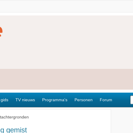
 gids
TV nieuws
Programma's
Personen
Forum
tachtergronden
ng gemist