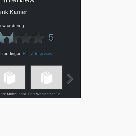
enk Kamer
 waardering
5
itzendingen
RTLZ Interview
hore Mahbubani
Frits Wester met Coen Teulings
Tjibbe Joustra
David Reeves