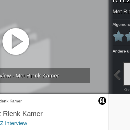
Met Ri
Algemene
Andere u
view - Met Rienk Kamer
Roland Koopman Met Boele Staal
Roland Koopman Met Boele Staal
Jeroen Smit
Met Jim Rogers
Kis
Rienk Kamer
 Rienk Kamer
Z Interview