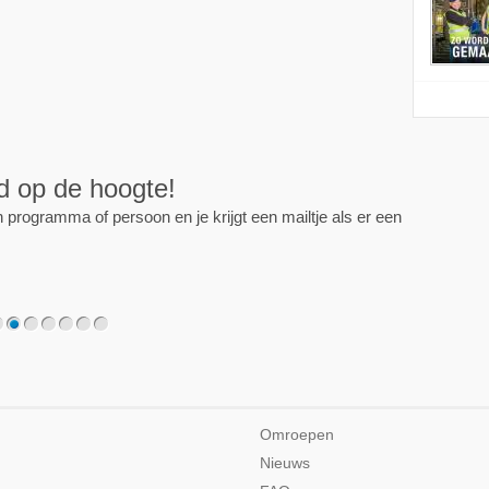
ijd op de hoogte!
programma of persoon en je krijgt een mailtje als er een
2
3
4
5
6
7
Omroepen
Nieuws