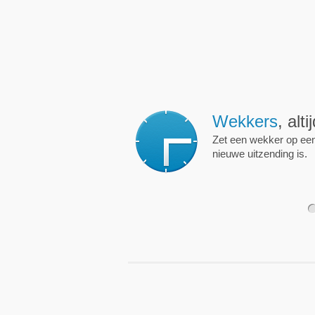
Wekkers
, alt
Zet een wekker op een 
nieuwe uitzending is.
1