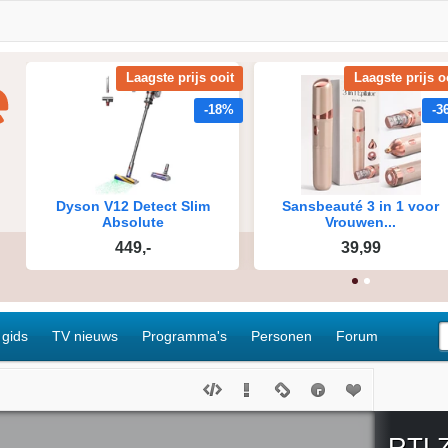
 gids
TV nieuws
Programma's
Personen
Forum
RTLZ