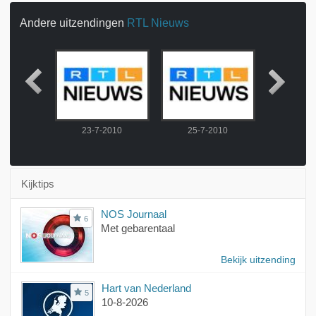
Andere uitzendingen
RTL Nieuws
2010
23-7-2010
25-7-2010
26-7-
Kijktips
NOS Journaal
6
Met gebarentaal
Bekijk uitzending
Hart van Nederland
5
10-8-2026