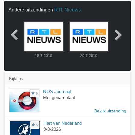
Andere uitzendingen
RTL Nieuws
2010
18-7-2010
20-7-2010
21-7-
Kijktips
NOS Journaal
6
Met gebarentaal
Bekijk uitzending
Hart van Nederland
5
9-8-2026