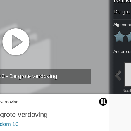
De gro
Algemene
Andere u
 - De grote verdoving
Wild West op de huizenmarkt
Wel of Nie naa China?
Het kind als prins
Oog om oog
 verdoving
grote verdoving
dom 10