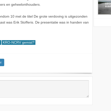
ikers en geheelonthouders.
dom 10 met de titel De grote verdoving is uitgezonden
st was Erik Stofferis. De presentatie was in handen van
?
KRO-NCRV gemist?
l