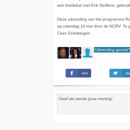
een livedebat met Erik Stofferis, gebru
Deze uitzending van het programma Ron
op zaterdag 10 mei door de NCRV. Te ga
Cees Grimbergen.
Uitzending gemist
deel
dee