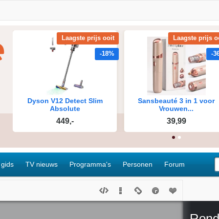
 gids
TV nieuws
Programma's
Personen
Forum
Rond