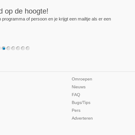
ijd op de hoogte!
programma of persoon en je krijgt een mailtje als er een
2
3
4
5
6
7
Omroepen
Nieuws
FAQ
Bugs/Tips
Pers
Adverteren