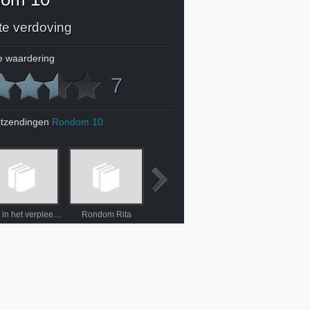
te verdoving
 waardering
7
itzendingen
Rondom 10
Nooit in het verpleeghuis!
Rondom Rita
Ze mogen alles van me weten
Terreur in de buurt