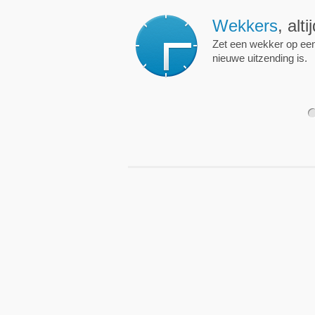
Wekkers
, alt
Zet een wekker op een 
nieuwe uitzending is.
1