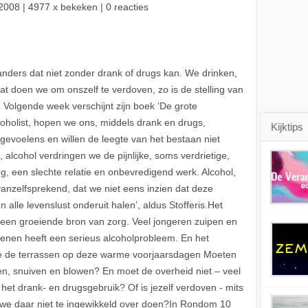
2008
| 4977 x bekeken | 0 reacties
nders dat niet zonder drank of drugs kan. We drinken,
at doen we om onszelf te verdoven, zo is de stelling van
. Volgende week verschijnt zijn boek ‘De grote
lcoholist, hopen we ons, middels drank en drugs,
Kijktips
evoelens en willen de leegte van het bestaan niet
 alcohol verdringen we de pijnlijke, soms verdrietige,
ng, een slechte relatie en onbevredigend werk. Alcohol,
 vanzelfsprekend, dat we niet eens inzien dat deze
lle levenslust onderuit halen’, aldus Stofferis.Het
 een groeiende bron van zorg. Veel jongeren zuipen en
senen heeft een serieus alcoholprobleem. En het
zie de terrassen op deze warme voorjaarsdagen Moeten
n, snuiven en blowen? En moet de overheid niet – veel
het drank- en drugsgebruik? Of is jezelf verdoven - mits
we daar niet te ingewikkeld over doen?In Rondom 10