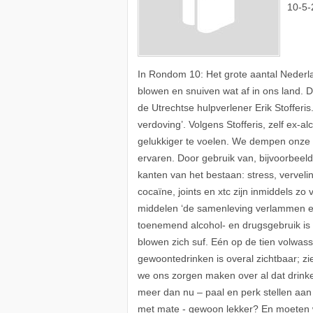
10-5-
In Rondom 10: Het grote aantal Nederla
blowen en snuiven wat af in ons land. D
de Utrechtse hulpverlener Erik Stofferis
verdoving’. Volgens Stofferis, zelf ex-a
gelukkiger te voelen. We dempen onze g
ervaren. Door gebruik van, bijvoorbeeld,
kanten van het bestaan: stress, verveli
cocaïne, joints en xtc zijn inmiddels zo
middelen ‘de samenleving verlammen en a
toenemend alcohol- en drugsgebruik is
blowen zich suf. Eén op de tien volwas
gewoontedrinken is overal zichtbaar; 
we ons zorgen maken over al dat drinke
meer dan nu – paal en perk stellen aan 
met mate - gewoon lekker? En moeten 