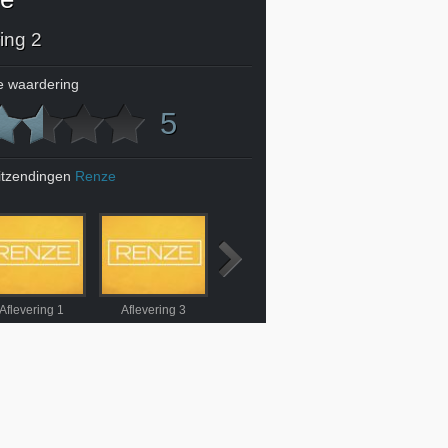
ing 2
 waardering
5
itzendingen
Renze
Aflevering 1
Aflevering 3
Aflevering 4
Aflevering 5