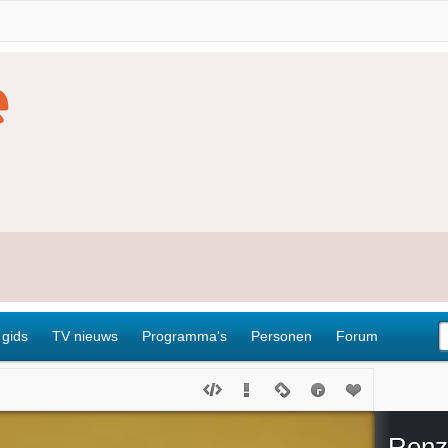
 gids
TV nieuws
Programma's
Personen
Forum
Renz