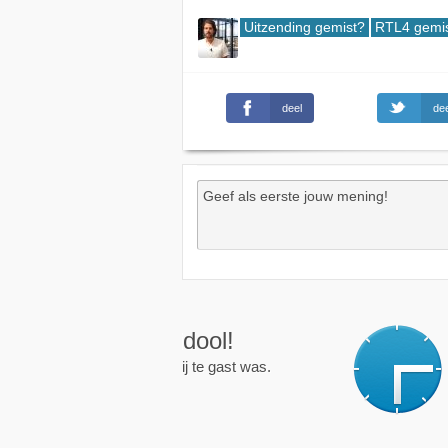
Uitzending gemist?
RTL4 gemi
deel
dee
Wekkers
, alt
Zet een wekker op een 
nieuwe uitzending is.