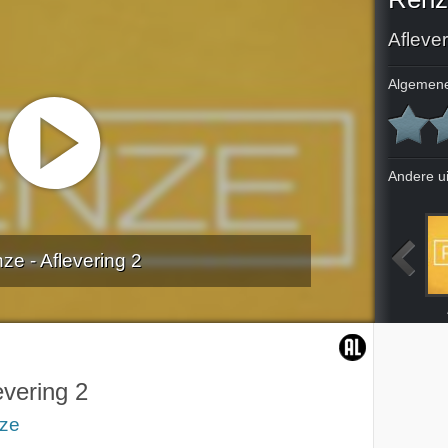
Aflever
Algemene
Andere u
ze - Aflevering 2
Wat speelt in Nederland,
Wat speelt in Nederland,
25-1-2024
26-1-2024
ij ons
speelt bij ons
evering 2
ze