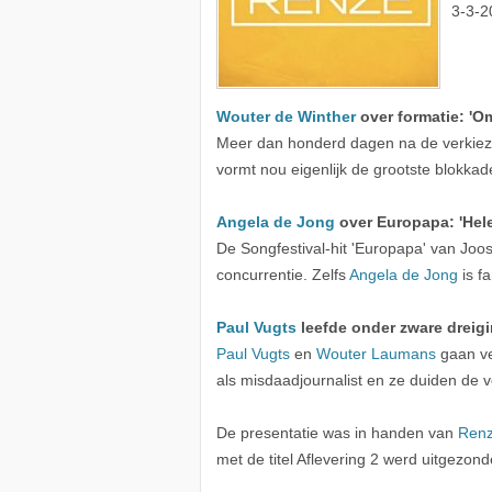
3-3-2
Wouter de Winther
over formatie: 'Om
Meer dan honderd dagen na de verkiezi
vormt nou eigenlijk de grootste blokka
Angela de Jong
over Europapa: 'Hel
De Songfestival-hit 'Europapa' van Joost
concurrentie. Zelfs
Angela de Jong
is fa
Paul Vugts
leefde onder zware dreigi
Paul Vugts
en
Wouter Laumans
gaan ve
als misdaadjournalist en ze duiden de
De presentatie was in handen van
Renz
met de titel Aflevering 2 werd uitgezo