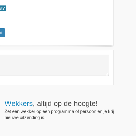
st?
l
ijd op de hoogte!
programma of persoon en je krijgt een mailtje als er een