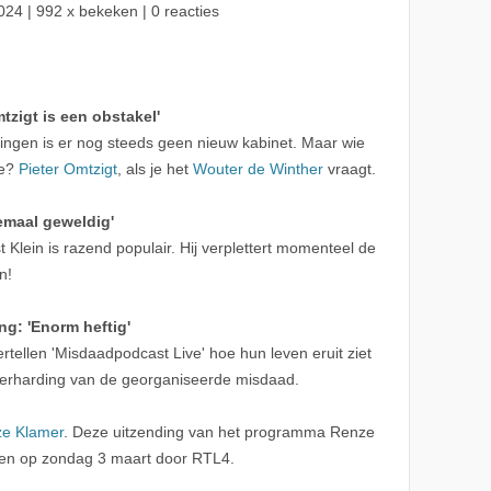
024
| 992 x bekeken | 0 reacties
tzigt is een obstakel'
ngen is er nog steeds geen nieuw kabinet. Maar wie
de?
Pieter Omtzigt
, als je het
Wouter de Winther
vraagt.
emaal geweldig'
 Klein is razend populair. Hij verplettert momenteel de
n!
ng: 'Enorm heftig'
rtellen 'Misdaadpodcast Live' hoe hun leven eruit ziet
 verharding van de georganiseerde misdaad.
e Klamer
. Deze uitzending van het programma Renze
nden op zondag 3 maart door RTL4.