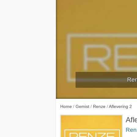
Ren
speelt b
Home
/
Gemist
/
Renze
/
Aflevering 2
Afl
Ren