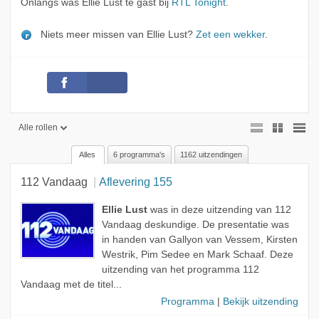
Onlangs was Ellie Lust te gast bij
RTL Tonight
.
Niets meer missen van Ellie Lust?
Zet een wekker
.
Alle rollen
Alles
6 programma's
1162 uitzendingen
Alle rollen
112 Vandaag
Aflevering 155
Geen rol
Presentator
Ellie Lust
was in deze uitzending van 112
Vandaag deskundige. De presentatie was
Gast
in handen van Gallyon van Vessem, Kirsten
Westrik, Pim Sedee en Mark Schaaf. Deze
Onderwerp
uitzending van het programma 112
Op lokatie
Vandaag met de titel...
Programma
|
Bekijk uitzending
Deskundige