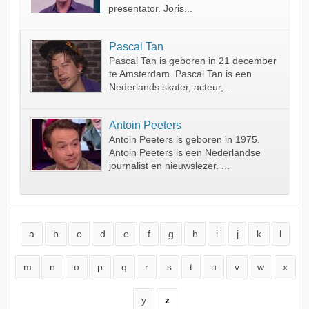
presentator. Joris...
Pascal Tan
Pascal Tan is geboren in 21 december
te Amsterdam. Pascal Tan is een
Nederlands skater, acteur,...
Antoin Peeters
Antoin Peeters is geboren in 1975.
Antoin Peeters is een Nederlandse
journalist en nieuwslezer. ...
a
b
c
d
e
f
g
h
i
j
k
l
m
n
o
p
q
r
s
t
u
v
w
x
y
z