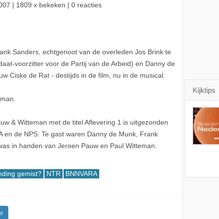
007
| 1809 x bekeken | 0 reacties
Frank Sanders, echtgenoot van de overleden Jos Brink te
aat-voorzitter voor de Partij van de Arbeid) en Danny de
 Ciske de Rat - destijds in de film, nu in de musical.
Kijktips
eman.
w & Witteman met de titel Aflevering 1 is uitgezonden
 en de NPS. Te gast waren Danny de Munk, Frank
 was in handen van Jeroen Pauw en Paul Witteman.
nding gemist?
NTR
BNNVARA
l