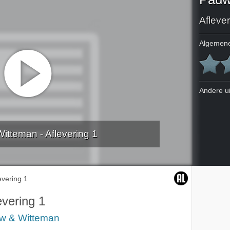
Aflever
Algemene
Andere u
itteman - Aflevering 1
evering 1
evering 1
w & Witteman