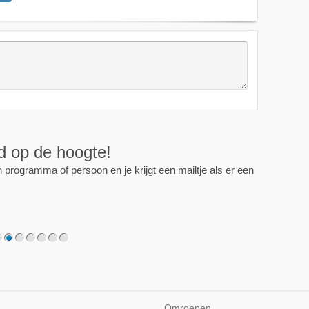
ijd op de hoogte!
programma of persoon en je krijgt een mailtje als er een
2
3
4
5
6
7
Omroepen