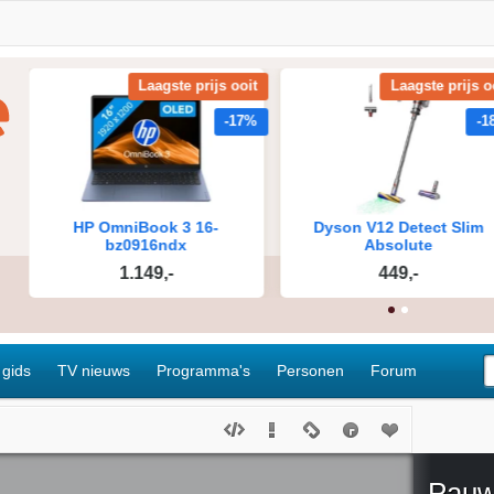
 gids
TV nieuws
Programma's
Personen
Forum
Pauw