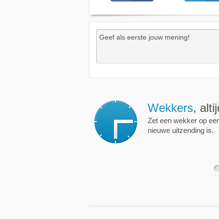
Wekkers
, alt
Zet een wekker op een 
nieuwe uitzending is.
1