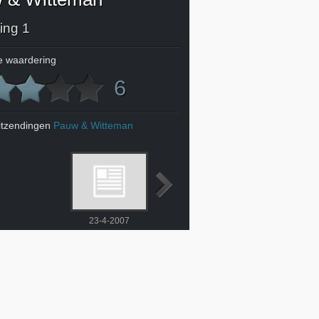
ing 1
 waardering
6
itzendingen
Pauw & Witteman
23-4-2007
24-4-2007
25-4-2007