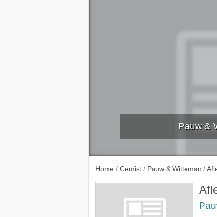
Pauw & W
Home
/
Gemist
/
Pauw & Witteman
/
Afl
Afl
Pau