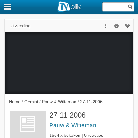
Uitzending
Deze uitzending is niet langer beschikbaar.
Home
/
Gemist
/
Pauw & Witteman
/
27-11-2006
27-11-2006
Pauw & Witteman
1564 x bekeken | 0 reacties