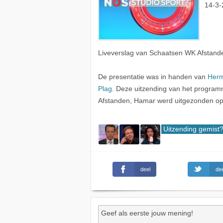
14-3-
Liveverslag van Schaatsen WK Afstand
De presentatie was in handen van
Herm
Plag
. Deze uitzending van het program
Afstanden, Hamar werd uitgezonden op
Uitzending gemist
deel
dee