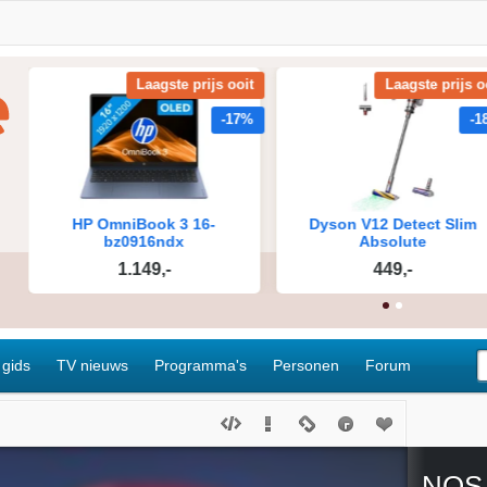
 gids
TV nieuws
Programma's
Personen
Forum
NOS 