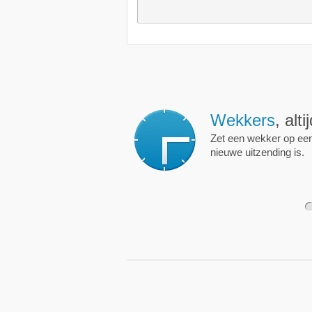
Wekkers
, alt
Zet een wekker op een 
nieuwe uitzending is.
1