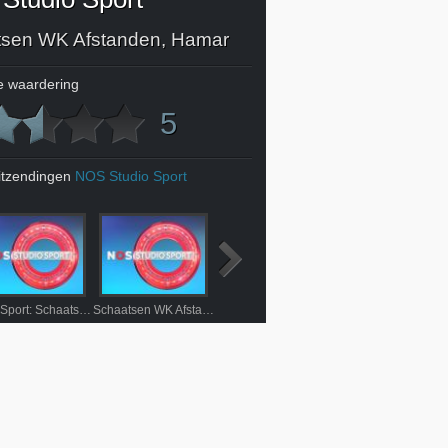
sen WK Afstanden, Hamar
 waardering
5
itzendingen
NOS Studio Sport
NOS Sport: Schaatsen WK Afstanden, Hamar
Schaatsen WK Afstanden, Hamar
Eredivisie
WK Shorttrack, Peki