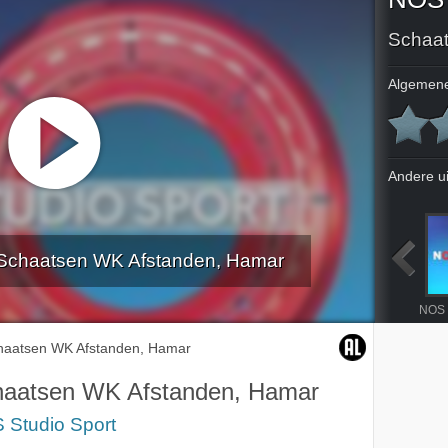
Schaat
Algemene
Andere u
 Schaatsen WK Afstanden, Hamar
K Indoor
Atletiek EK Indoor
Eredivisie
Schaatsen WK Afstanden, Hamar
haatsen WK Afstanden, Hamar
aatsen WK Afstanden, Hamar
 Studio Sport