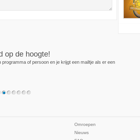
ijd op de hoogte!
programma of persoon en je krijgt een mailtje als er een
2
3
4
5
6
7
Omroepen
Nieuws