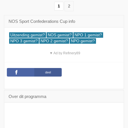
1
2
NOS Sport Confederations Cup info
Uitzending gemist?
NOS gemist?
NPO 1 gemist?
NPO 3 gemist?
NPO 2 gemist?
NPO gemist?
▼ Ad by Refinery89
deel
Over dit programma