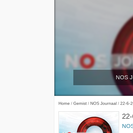
NOS Jo
17-6-
Home
/
Gemist
/
NOS Journaal
/
22-6-
22-
NOS