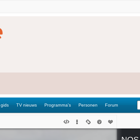
 gids
TV nieuws
Programma's
Personen
Forum
NOS 