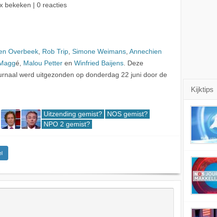
x bekeken | 0 reacties
en Overbeek
,
Rob Trip
,
Simone Weimans
,
Annechien
 Magg
é,
Malou Petter
en
Winfried Baijens
. Deze
rnaal werd uitgezonden op donderdag 22 juni door de
Kijktips
Uitzending gemist?
NOS gemist?
NPO 2 gemist?
l