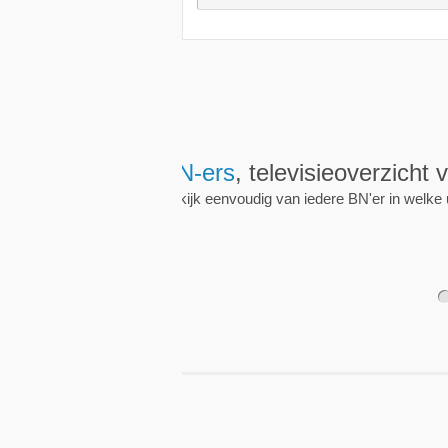
Wekkers
, alt
Zet een wekker op een 
nieuwe uitzending is.
1