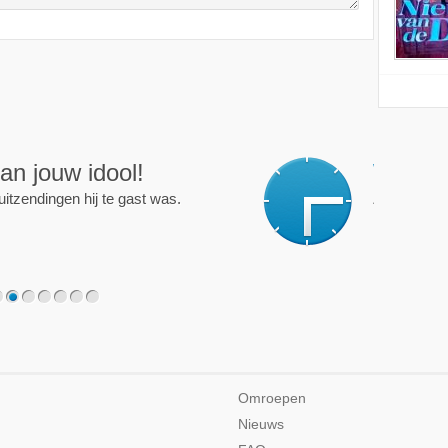
ijd op de hoogte!
programma of persoon en je krijgt een mailtje als er een
2
3
4
5
6
7
Omroepen
Nieuws