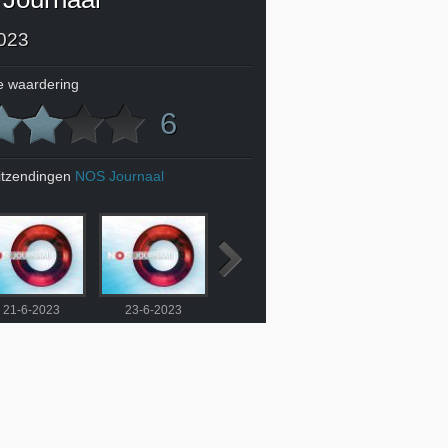
023
 waardering
6
itzendingen
NOS Journaal
21-6-2023
23-6-2023
24-6-2023
25-6-2023