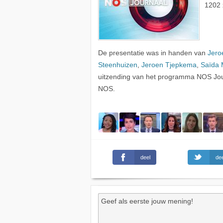
1202 
De presentatie was in handen van
Jero
Steenhuizen
,
Jeroen Tjepkema
,
Saïda
uitzending van het programma NOS Jou
NOS.
deel
dee