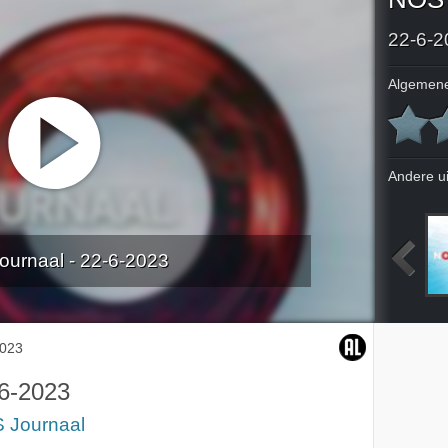
22-6-2
Algemene
Andere u
urnaal - 22-6-2023
2023
18-6-2023
19-6-2023
20-6-2023
2023
6-2023
 Journaal