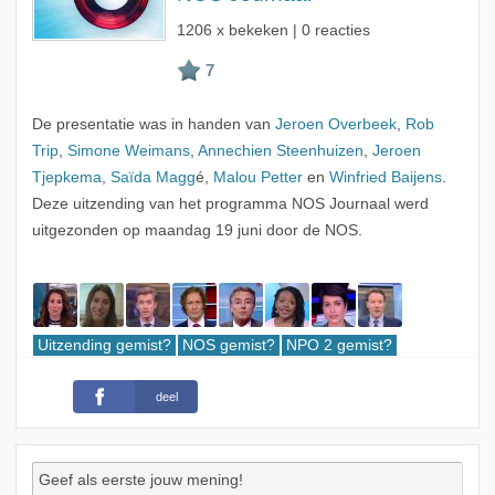
1206 x bekeken | 0 reacties
De presentatie was in handen van
Jeroen Overbeek
,
Rob
Trip
,
Simone Weimans
,
Annechien Steenhuizen
,
Jeroen
Tjepkema
,
Saïda Magg
é,
Malou Petter
en
Winfried Baijens
.
Deze uitzending van het programma NOS Journaal werd
uitgezonden op maandag 19 juni door de NOS.
Uitzending gemist?
NOS gemist?
NPO 2 gemist?
deel