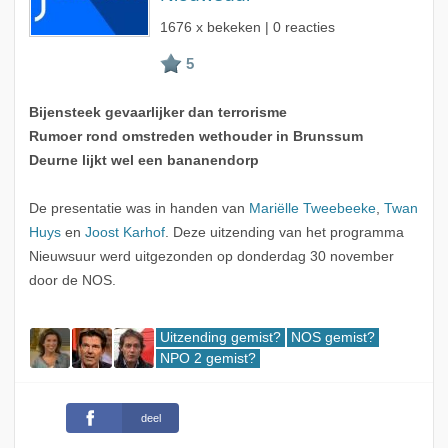
1676 x bekeken | 0 reacties
Bijensteek gevaarlijker dan terrorisme
Rumoer rond omstreden wethouder in Brunssum
Deurne lijkt wel een bananendorp
De presentatie was in handen van
Mariëlle Tweebeeke
,
Twan
Huys
en
Joost Karhof
. Deze uitzending van het programma
Nieuwsuur werd uitgezonden op donderdag 30 november
door de NOS.
Uitzending gemist?
NOS gemist?
NPO 2 gemist?
deel