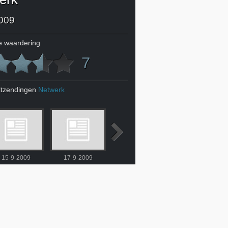
009
 waardering
7
itzendingen
Netwerk
15-9-2009
17-9-2009
18-9-2009
21-9-2009