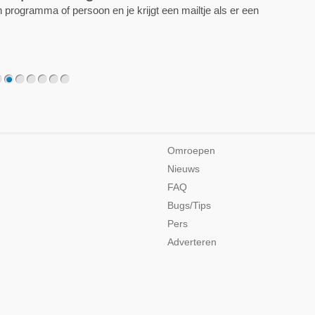
programma of persoon en je krijgt een mailtje als er een
2
3
4
5
6
7
Omroepen
Nieuws
FAQ
Bugs/Tips
Pers
Adverteren