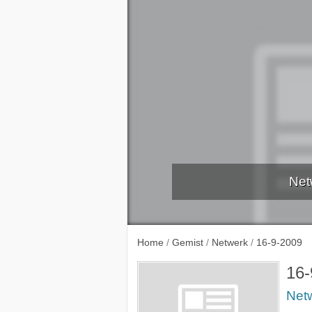
Net
9-9-2
Home
/
Gemist
/
Netwerk
/
16-9-2009
16-
Net