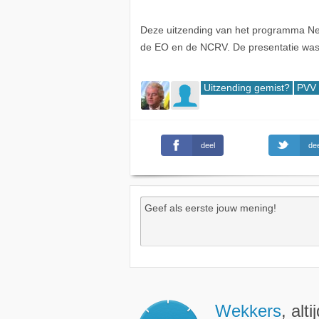
Deze uitzending van het programma Ne
de EO en de NCRV. De presentatie was
Uitzending gemist?
PVV
deel
dee
Wekkers
, alt