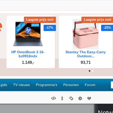
 gids
TV nieuws
Programma's
Personen
Forum
Netw