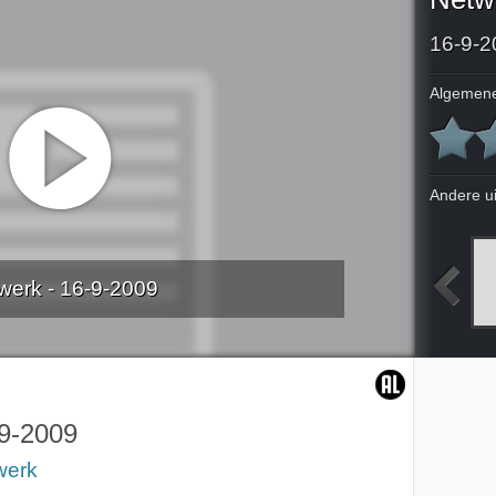
16-9-2
Algemene
Andere u
werk - 16-9-2009
009
10-9-2009
11-9-2009
14-9-2009
9-2009
werk