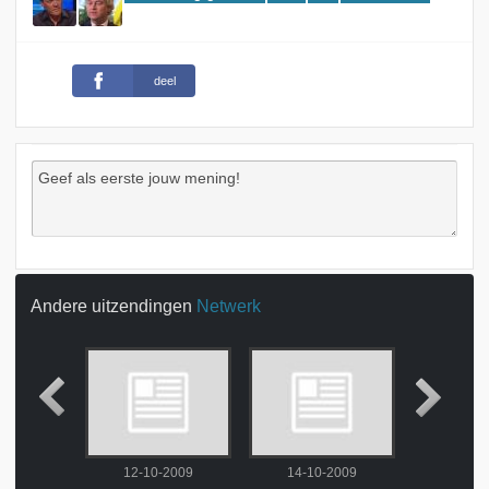
deel
Andere uitzendingen
Netwerk
2009
12-10-2009
14-10-2009
15-10