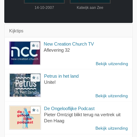
2007
14-10-2007
Katwijk aan Zee
27-10
Kijktips
New Creation Church TV
6
Aflevering 32
Bekijk uitzending
Petrus in het land
6
Unite!
Bekijk uitzending
De Ongelooflijke Podcast
6
Pieter Omtzigt blikt terug na vertrek uit
Den Haag
Bekijk uitzending