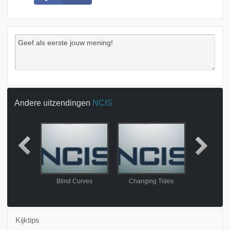
Andere uitzendingen
NCIS
s Dilemma
Blind Curves
Changing Tides
Sudden
Kijktips