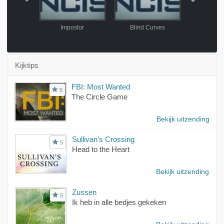
acy
Impostor
Blind Curves
Prisoner'
Kijktips
FBI: Most Wanted
5
The Circle Game
Bekijk uitzending
Sullivan's Crossing
5
Head to the Heart
Bekijk uitzending
Zussen
5
Ik heb in alle bedjes gekeken