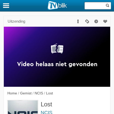
Uitzending
Home
/
Gemist
/
NCIS
/
Lost
Lost
NCIS