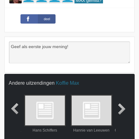
MAX gemist?
deel
Andere uitzendingen
Koffie Max
Erwtensoep voor Leger des Heils
Hans Schiffers
Hannie van Leeuwen