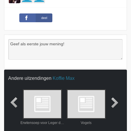
deel
Andere uitzendingen
Koffie Max
Wijnproeven met Astrid Joosten
Erwtensoep voor Leger des Heils
Vogels
Hannie va