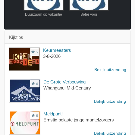
dan
Duurzaam op vakantie
Beter voor
Kweekg
Kijktips
Keurmeesters
5
3-8-2026
Bekijk uitzending
De Grote Verbouwing
6
Whanganui Mid-Century
Bekijk uitzending
Meldpunt!
5
Ernstig belaste jonge mantelzorgers
Bekijk uitzending