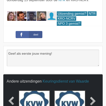
donderdag 15 september door de
NTR
en KRO-NCRV.
Uitzending gemist?
NTR
KRO-NCRV
NPO 3 gemist?
deel
Andere uitzendingen
Keuringsdienst van Waarde