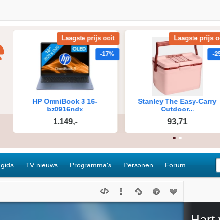
 gids
TV nieuws
Programma's
Personen
Forum
Hart