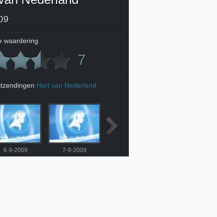
09
 waardering
7
itzendingen
Hart van Nederland
6-9-2009
7-9-2009
10-9-2009
11-9-2009