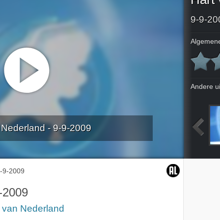
9-9-20
Algemene
Andere u
 Nederland - 9-9-2009
3-9-2009
4-9-2009
5-9-2009
-9-2009
-2009
t van Nederland