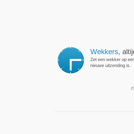
Wekkers
, alt
Zet een wekker op een 
nieuwe uitzending is.
1