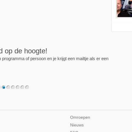
ijd op de hoogte!
programma of persoon en je krijgt een mailtje als er een
2
3
4
5
6
7
Omroepen
Nieuws