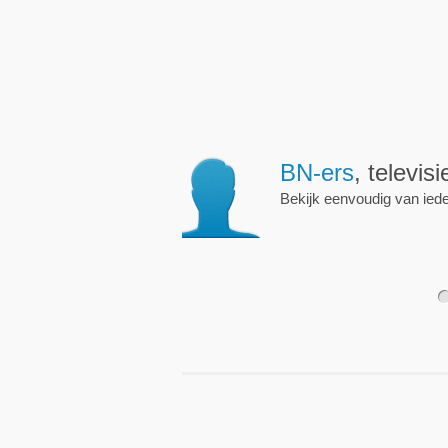
Wekkers
, alt
Zet een wekker op een 
nieuwe uitzending is.
1