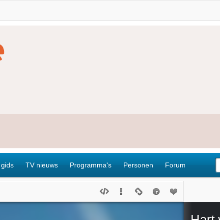
 gids
TV nieuws
Programma's
Personen
Forum
Hart