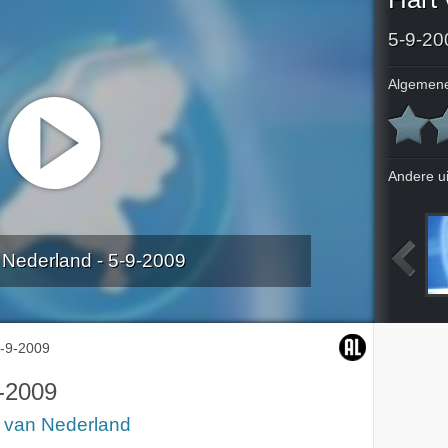
5-9-20
Algemene
Andere u
 Nederland - 5-9-2009
-9-2009
-2009
t van Nederland