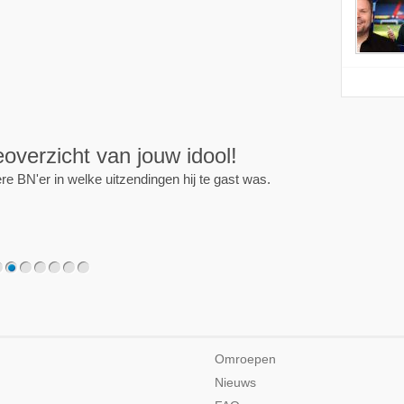
ijd op de hoogte!
programma of persoon en je krijgt een mailtje als er een
2
3
4
5
6
7
Omroepen
Nieuws