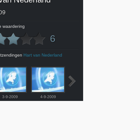
09
 waardering
6
itzendingen
Hart van Nederland
3-9-2009
4-9-2009
6-9-2009
7-9-2009