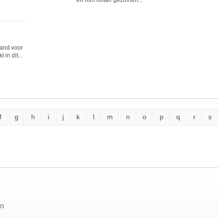
en Kim Kötter gezinnen...
and voor
in dit...
f
g
h
i
j
k
l
m
n
o
p
q
r
s
n