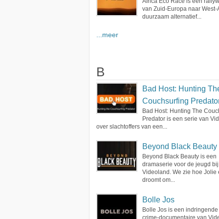
Africa Eco Race is een rallyw
van Zuid-Europa naar West-Af
duurzaam alternatief...
...meer
B
Bad Host: Hunting Th
Couchsurfing Predato
Bad Host: Hunting The Couc
Predator is een serie van Vi
over slachtoffers van een...
Beyond Black Beauty
Beyond Black Beauty is een
dramaserie voor de jeugd bij
Videoland. We zie hoe Jolie
droomt om...
Bolle Jos
Bolle Jos is een indringende
crime-documentaire van Vid