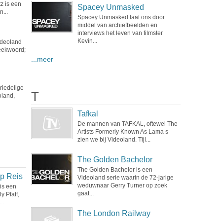
z is een
Spacey Unmasked
...
Spacey Unmasked laat ons door
middel van archiefbeelden en
interviews het leven van filmster
Kevin...
ideoland
reekwoord;
...meer
riedelige
T
oland,
Tafkal
De mannen van TAFKAL, oftewel The
Artists Formerly Known As Lama s
zien we bij Videoland. Tijl...
The Golden Bachelor
The Golden Bachelor is een
Op Reis
Videoland serie waarin de 72-jarige
weduwnaar Gerry Turner op zoek
 is een
gaat...
y Pfaff,
..
The London Railway