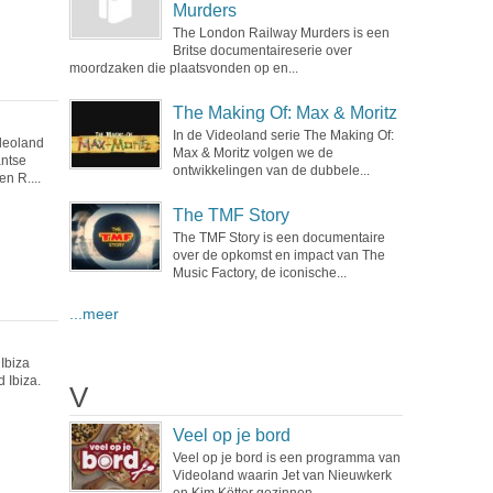
Murders
The London Railway Murders is een
Britse documentaireserie over
moordzaken die plaatsvonden op en...
The Making Of: Max & Moritz
In de Videoland serie The Making Of:
deoland
Max & Moritz volgen we de
antse
ontwikkelingen van de dubbele...
n R....
The TMF Story
The TMF Story is een documentaire
over de opkomst en impact van The
Music Factory, de iconische...
...meer
Ibiza
d Ibiza.
V
Veel op je bord
Veel op je bord is een programma van
Videoland waarin Jet van Nieuwkerk