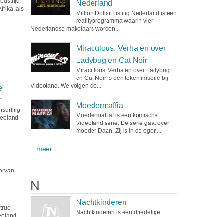
edstrijd
Nederland
rika, als
Million Dollar Listing Nederland is een
realityprogramma waarin vier
Nederlandse makelaars worden...
Miraculous: Verhalen over
Ladybug en Cat Noir
Miraculous: Verhalen over Ladybug
en Cat Noir is een tekenfimserie bij
Videoland. We volgen de...
e
r
Moedermaffia!
hsurfing
Moedermaffia! is een komische
deoland
Videoland serie. De serie gaat over
moeder Daan. Zij is in de ogen...
...meer
 ervan
N
Nachtkinderen
 true
Nachtkinderen is een driedelige
eoland,