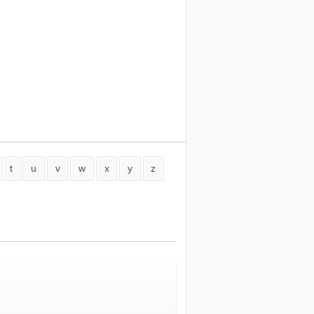
t
u
v
w
x
y
z