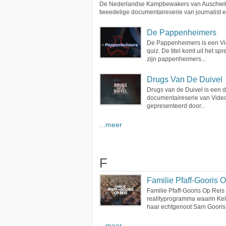
De Nederlandse Kampbewakers van Auschwit
tweedelige documentaireserie van journalist en
De Pappenheimers
De Pappenheimers is een V
quiz. De titel komt uit het sp
zijn pappenheimers...
Drugs Van De Duivel
Drugs van de Duivel is een d
documentaireserie van Vide
gepresenteerd door...
...meer
F
Familie Pfaff-Gooris 
Familie Pfaff-Gooris Op Reis
realityprogramma waarin Kell
haar echtgenoot Sam Gooris.
...meer