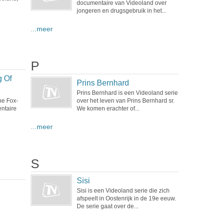
documentaire van Videoland over
jongeren en drugsgebruik in het...
...meer
P
g Of
Prins Bernhard
Prins Bernhard is een Videoland serie
ne Fox-
over het leven van Prins Bernhard sr.
entaire
We komen erachter of...
...meer
S
Sisi
Sisi is een Videoland serie die zich
afspeelt in Oostenrijk in de 19e eeuw.
De serie gaat over de...