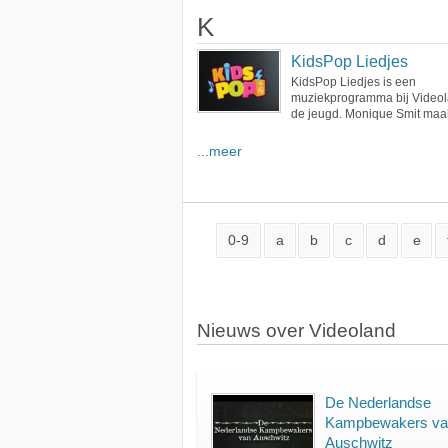
K
KidsPop Liedjes
KidsPop Liedjes is een
muziekprogramma bij Videol
de jeugd. Monique Smit maakt 
...meer
0-9
a
b
c
d
e
Nieuws over Videoland
De Nederlandse
Kampbewakers va
Auschwitz