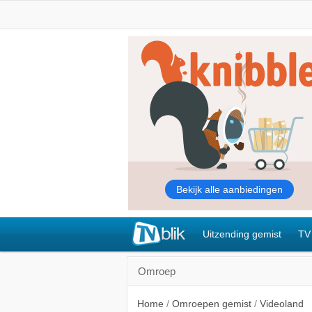
Uitzending gemist
TV
Omroep
Home
/
Omroepen gemist
/
Videoland