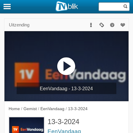
Uitzending
EenVandaag - 13-3-2024
Home
/
Gemist
/
EenVandaag
/
13-3-2024
13-3-2024
EenVandaag