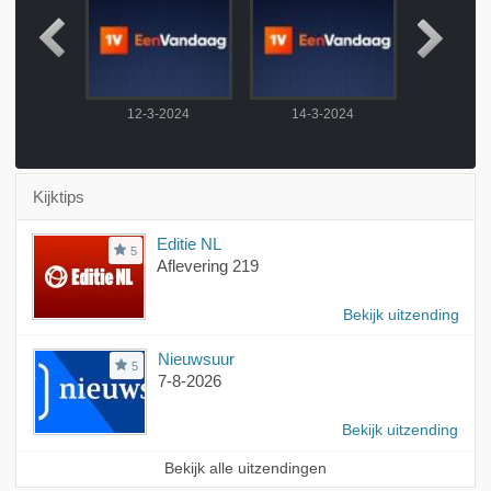
2024
12-3-2024
14-3-2024
15-3-
Kijktips
Editie NL
5
Aflevering 219
Bekijk uitzending
Nieuwsuur
5
7-8-2026
Bekijk uitzending
Bekijk alle uitzendingen