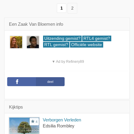
1
2
Een Zaak Van Bloemen info
Uitzending gemist?
RTL4 gemist?
RTL gemist?
Officiële website
▼ Ad by Refinery89
deel
Kijktips
Verborgen Verleden
4
Edsilia Rombley