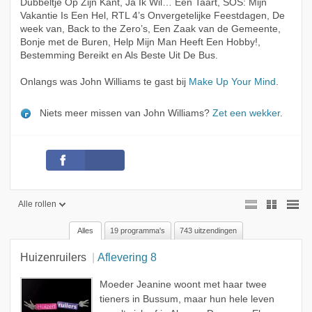
Dubbeltje Op Zijn Kant, Ja Ik Wil… Een Taart, SOS: Mijn
Vakantie Is Een Hel, RTL 4’s Onvergetelijke Feestdagen, De
week van, Back to the Zero’s, Een Zaak van de Gemeente,
Bonje met de Buren, Help Mijn Man Heeft Een Hobby!,
Bestemming Bereikt en Als Beste Uit De Bus.
Onlangs was John Williams te gast bij
Make Up Your Mind
.
Niets meer missen van John Williams?
Zet een wekker
.
Alle rollen
Alles
19 programma's
743 uitzendingen
Alle rollen
Huizenruilers
Aflevering 8
Geen rol
Presentator
Moeder Jeanine woont met haar twee
tieners in Bussum, maar hun hele leven
Gast