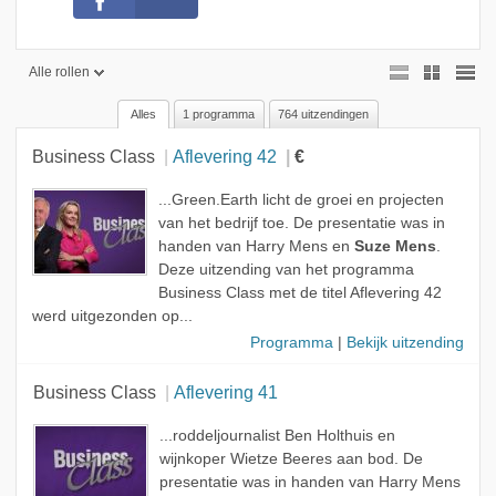
Alle rollen
Alles
1 programma
764 uitzendingen
Alle rollen
Business Class
Aflevering 42
€
Presentator
Gast
...Green.Earth licht de groei en projecten
van het bedrijf toe. De presentatie was in
Op lokatie
handen van Harry Mens en
Suze Mens
.
Deze uitzending van het programma
Sidekick
Business Class met de titel Aflevering 42
werd uitgezonden op...
Programma
|
Bekijk uitzending
Business Class
Aflevering 41
...roddeljournalist Ben Holthuis en
wijnkoper Wietze Beeres aan bod. De
presentatie was in handen van Harry Mens