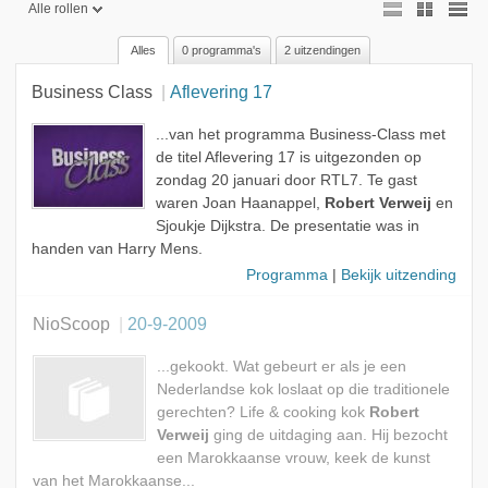
Alle rollen
Alles
0 programma's
2 uitzendingen
Alle rollen
Business Class
Aflevering 17
Gast
...van het programma Business-Class met
de titel Aflevering 17 is uitgezonden op
zondag 20 januari door RTL7. Te gast
waren Joan Haanappel,
Robert Verweij
en
Sjoukje Dijkstra. De presentatie was in
handen van Harry Mens.
Programma
|
Bekijk uitzending
NioScoop
20-9-2009
...gekookt. Wat gebeurt er als je een
Nederlandse kok loslaat op die traditionele
gerechten? Life & cooking kok
Robert
Verweij
ging de uitdaging aan. Hij bezocht
een Marokkaanse vrouw, keek de kunst
van het Marokkaanse...