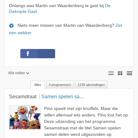
Onlangs was Martin van Waardenberg te gast bij
De
Geknipte Gast
.
Niets meer missen van Martin van Waardenberg?
Zet
een wekker
.
Alle rollen
Alles
4 programma's
1235 uitzendingen
Alle rollen
Sesamstraat
Samen spelen samen delen
Geen rol
Gast
Pino speelt met zijn knuffels. Maar die
willen allemaal iets anders. Pino lost het op.
Acteur
Deze uitzending van het programma
Sesamstraat met de titel Samen spelen
Scenario
samen delen werd uitgezonden op