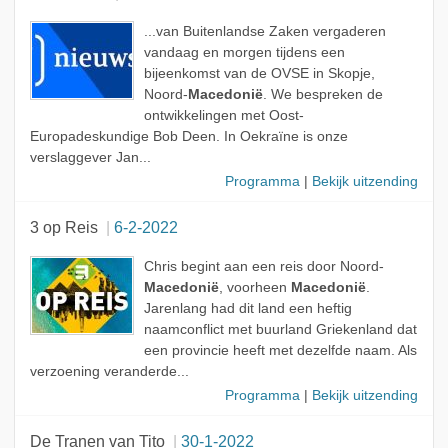
...van Buitenlandse Zaken vergaderen
vandaag en morgen tijdens een
bijeenkomst van de OVSE in Skopje,
Noord-
Macedonië
. We bespreken de
ontwikkelingen met Oost-
Europadeskundige Bob Deen. In Oekraïne is onze
verslaggever Jan...
Programma
|
Bekijk uitzending
3 op Reis
6-2-2022
Chris begint aan een reis door Noord-
Macedonië
, voorheen
Macedonië
.
Jarenlang had dit land een heftig
naamconflict met buurland Griekenland dat
een provincie heeft met dezelfde naam. Als
verzoening veranderde...
Programma
|
Bekijk uitzending
De Tranen van Tito
30-1-2022