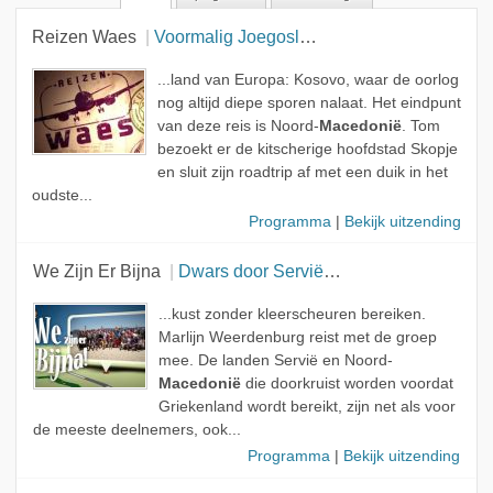
Reizen Waes
Voormalig Joegoslavië (2)
...land van Europa: Kosovo, waar de oorlog
nog altijd diepe sporen nalaat. Het eindpunt
van deze reis is Noord-
Macedonië
. Tom
bezoekt er de kitscherige hoofdstad Skopje
en sluit zijn roadtrip af met een duik in het
oudste...
Programma
|
Bekijk uitzending
We Zijn Er Bijna
Dwars door Servië naar Griekenland
...kust zonder kleerscheuren bereiken.
Marlijn Weerdenburg reist met de groep
mee. De landen Servië en Noord-
Macedonië
die doorkruist worden voordat
Griekenland wordt bereikt, zijn net als voor
de meeste deelnemers, ook...
Programma
|
Bekijk uitzending