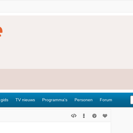
 gids
TV nieuws
Programma's
Personen
Forum