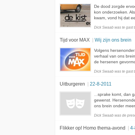
De dood zorgde ervo
kon onderzoeken. Als
kwam, vond hij dat e
Dick Swaab was te
gast
t
Tijd voor MAX
Wij zijn ons brein
Volgens hersenonde
verhaal van ons brei
de hersenen gevormd. 
Dick Swaab was te
gast
t
Uitburgeren
22-8-2011
...sprake komt, dan g
gewenst. Hersenonde
ons brein onder meer 
Dick Swaab was de
pres
Flikker op! Homo thema-avond
4-