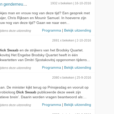
neutraal opvoeden?
1932 x bekeken | 16-10-2016
hokjes man en vrouw nog van deze tijd? Een gesprek met
uijer, Chris Rijksen en Mounir Samuel. In hoeverre zijn
uw nog van deze tijd? Gaan we naar een...
Programma
|
Bekijk uitzending
ijdens deze
uitzending
2691 x bekeken | 2-10-2016
Dick Swaab
en de strijkers van het Brodsky Quartet.
kovitsj Het Engelse Brodsky Quartet heeft in één
kkwartetten van Dmitri Sjostakovitsj opgenomen tijdens...
Programma
|
Bekijk uitzending
ijdens deze
uitzending
2080 x bekeken | 25-9-2016
an. De minister kijkt terug op Prinsjesdag en vooruit op
eurobioloog
Dick Swaab
publiceerde deze week zijn
tieve brein’. Daarin worden vragen beantwoord als:...
Programma
|
Bekijk uitzending
ijdens deze
uitzending