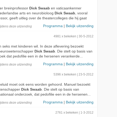
r breinprofessor
Dick Swaab
en vaticaankenner
ederlandse arts en neurobioloog
Dick Swaab
, vooral
sor, geeft uitleg over de theatercolleges die hij gaat
Programma
|
Bekijk uitzending
ijdens deze
uitzending
2
4981 x bekeken | 30-5-2012
n seks met kinderen wil. In deze aflevering bezoekt
neurowetenschapper
Dick Swaab
. Die stelt op basis van
oek dat pedofilie een in de hersenen verankerde...
Programma
|
Bekijk uitzending
ijdens deze
uitzending
1
5396 x bekeken | 23-5-2012
 geluid moet ook eens worden gehoord. Manuel bezoekt
tenschapper
Dick Swaab
. Die stelt op basis van
tionaal onderzoek, dat pedofilie een in de hersenen...
Programma
|
Bekijk uitzending
ijdens deze
uitzending
2761 x bekeken | 1-3-2012