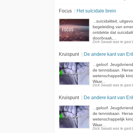
Focus
Het suïcidale brein
...suïcidaliteit, uit
begeleiding van emer
ontdekte dat suïcidali
doorbraak,...
Dick Swaab was te
gast
t
Kruispunt
De andere kant van Eri
...geloof. Jeugdvrien
de tennisbaan. Hers
wetenschappelijk kind
Waar...
Dick Swaab was te
gast
t
Kruispunt
De andere kant van Eri
...geloof. Jeugdvrien
de tennisbaan. Hers
wetenschappelijk kind
Waar...
Dick Swaab was te
gast
t