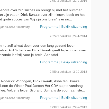
2787 x bekeken | 21-9-2016
 André over zijn succes en brengt hij met het nummer
n zijn vader.
Dick Swaab
over zijn nieuwe boek en het
et grote succes van Wij zijn ons brein’ is er nu...
Programma
|
Bekijk uitzending
ijdens deze
uitzending
2624 x bekeken | 24-1-2014
kan nu zelf al wat doen voor een lang gezond leven.
atser Ard Schenk en
Dick Swaab
geeft hij lezingen over
onde leefstijl voor je brein. Aan tafel...
Programma
|
Bekijk uitzending
2459 x bekeken | 3-10-2013
, Roderick Vonhögen,
Dick Swaab
, Asha ten Broeke,
 Leon de Winter Paul Jansen Het CDA stapte vandaag
rleg. Volgens leider Sybrand Buma is de voornaamste...
Programma
|
Bekijk uitzending
ijdens deze
uitzending
1938 x bekeken | 29-9-2013