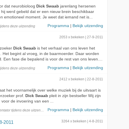
or dat neurobioloog
Dick Swaab
jarenlang hersenen
 hij werd gebeld dat er een nieuw brein beschikbaar
en emotioneel moment. Je weet dat iemand net is...
Programma
|
Bekijk uitzending
ijdens deze
uitzending
2053 x bekeken | 27-9-2011
rzoeker
Dick Swaab
is het verhaal van ons leven het
n. Het begint al vroeg, in de baarmoerder. Daar worden
Een fase die bepalend is voor de rest van ons leven....
Programma
|
Bekijk uitzending
ijdens deze
uitzending
2412 x bekeken | 22-8-2011
aat het voornamelijk over welke muziek bij de uitvaart is
rzoeker prof.
Dick Swaab
pleit in zijn bestseller Wij zijn
voor de invoering van een ...
Programma
|
Bekijk uitzending
entator
tijdens deze
uitzending
8-2011
3264 x bekeken | 4-8-2011