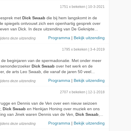
1751 x bekeken | 10-3-2021
 gesprek met
Dick Swaab
die bij hem langskomt in de
e spiegels ontvouwt zich een openhartig gesprek over
leven van Dick. In deze uitzending van De Geknipte...
Programma
|
Bekijk uitzending
ijdens deze
uitzending
1795 x bekeken | 3-4-2019
 op de beginjaren van de spermadonatie. Met onder meer
ersenonderzoeker
Dick Swaab
over het werk en de
er, de arts Leo Swaab, die vanaf de jaren 50 veel...
Programma
|
Bekijk uitzending
ijdens deze
uitzending
2707 x bekeken | 12-1-2018
rugge en Dennis van de Ven over een nieuw seizoen
r,
Dick Swaab
en Henkjan Honing over muziek en ons
nding van Jinek waren Dennis van de Ven,
Dick Swaab
,...
Programma
|
Bekijk uitzending
ijdens deze
uitzending