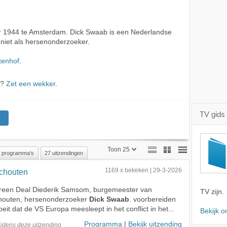
 1944 te Amsterdam. Dick Swaab is een Nederlandse
niet als hersenonderzoeker.
tenhof
.
b?
Zet een wekker
.
TV gids
Toon 25
 programma's
27 uitzendingen
Toon 25
Schouten
1169 x bekeken | 29-3-2026
Toon 50
 Green Deal Diederik Samsom, burgemeester van
TV zijn.
houten, hersenonderzoeker
Dick Swaab
. voorbereiden
Toon 75
eit dat de VS Europa meesleept in het conflict in het...
Bekijk o
Programma
|
Bekijk uitzending
ijdens deze
uitzending