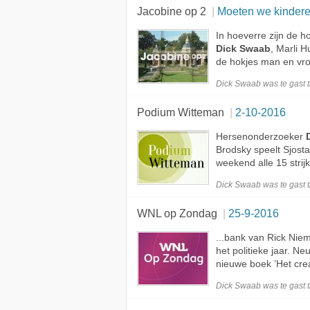
Jacobine op 2
Moeten we kinderen gender
In hoeverre zijn de 
Dick Swaab
, Marli H
de hokjes man en vro
Dick Swaab was te
gast
t
Podium Witteman
2-10-2016
Hersenonderzoeker
Brodsky speelt Sjosta
weekend alle 15 strij
Dick Swaab was te
gast
t
WNL op Zondag
25-9-2016
...bank van Rick Niem
het politieke jaar. N
nieuwe boek ’Het crea
Dick Swaab was te
gast
t