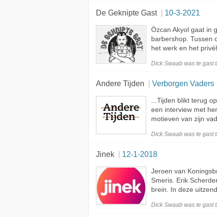
De Geknipte Gast
10-3-2021
Özcan Akyol gaat in
barbershop. Tussen d
het werk en het privé
Dick Swaab was te
gast
t
Andere Tijden
Verborgen Vaders
...Tijden blikt terug
een interview met h
motieven van zijn vad
Dick Swaab was te
gast
t
Jinek
12-1-2018
Jeroen van Koningsb
Smeris. Erik Scherde
brein. In deze uitze
Dick Swaab was te
gast
t