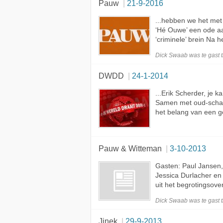
Pauw
21-9-2016
...hebben we het met
‘Hé Ouwe’ een ode aa
‘criminele’ brein Na h
Dick Swaab was te
gast
t
DWDD
24-1-2014
...Erik Scherder, je 
Samen met oud-scha
het belang van een gez
Pauw & Witteman
3-10-2013
Gasten: Paul Jansen
Jessica Durlacher en
uit het begrotingsove
Dick Swaab was te
gast
t
Jinek
29-9-2013