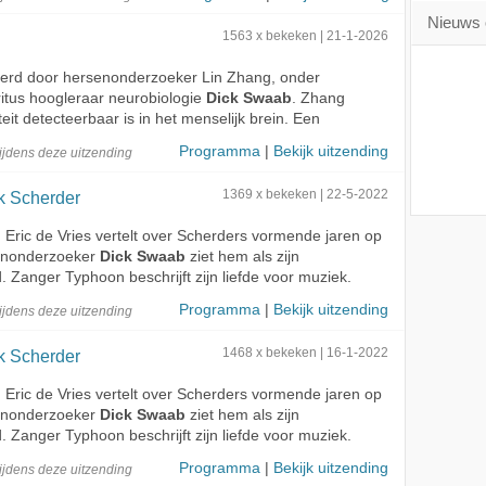
Nieuws 
1563 x bekeken | 21-1-2026
gevoerd door hersenonderzoeker Lin Zhang, onder
itus hoogleraar neurobiologie
Dick Swaab
. Zhang
teit detecteerbaar is in het menselijk brein. Een
Programma
|
Bekijk uitzending
ijdens deze
uitzending
k Scherder
1369 x bekeken | 22-5-2022
d Eric de Vries vertelt over Scherders vormende jaren op
enonderzoeker
Dick Swaab
ziet hem als zijn
. Zanger Typhoon beschrijft zijn liefde voor muziek.
Programma
|
Bekijk uitzending
ijdens deze
uitzending
k Scherder
1468 x bekeken | 16-1-2022
d Eric de Vries vertelt over Scherders vormende jaren op
enonderzoeker
Dick Swaab
ziet hem als zijn
. Zanger Typhoon beschrijft zijn liefde voor muziek.
Programma
|
Bekijk uitzending
ijdens deze
uitzending