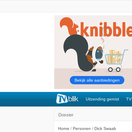
Uitzending gemist
TV
Dossier
Home
/
Personen
/
Dick Swaab