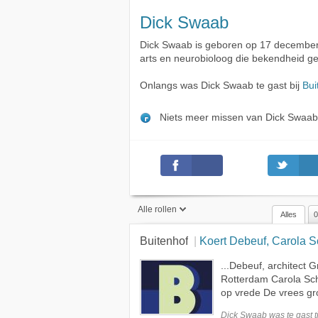
Dick Swaab
Dick Swaab is geboren op 17 december
arts en neurobioloog die bekendheid ge
Onlangs was Dick Swaab te gast bij
Bui
Niets meer missen van Dick Swaa
Alle rollen
Alles
0
Buitenhof
Koert Debeuf, Carola 
Alle rollen
...Debeuf, architect
Presentator
Rotterdam Carola Sc
Gast
op vrede De vrees gro
Onderwerp
Dick Swaab was te
gast
t