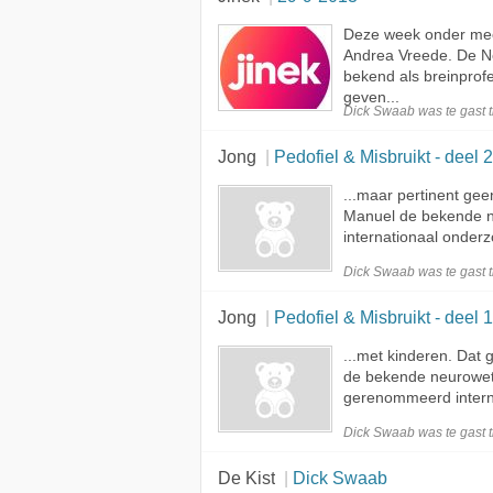
Deze week onder mee
Andrea Vreede. De N
bekend als breinprofes
geven...
Dick Swaab was te
gast
t
Jong
Pedofiel & Misbruikt - deel 
...maar pertinent gee
Manuel de bekende 
internationaal onderz
Dick Swaab was te
gast
t
Jong
Pedofiel & Misbruikt - deel 
...met kinderen. Dat
de bekende neurowe
gerenommeerd interna
Dick Swaab was te
gast
t
De Kist
Dick Swaab