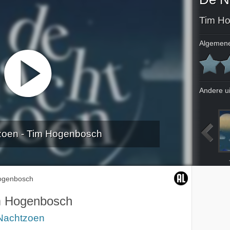
Tim H
Algemene
Andere u
zoen - Tim Hogenbosch
Babet te Winkel
Sander de Kramer
Sanne Rambags
ogenbosch
m Hogenbosch
Nachtzoen