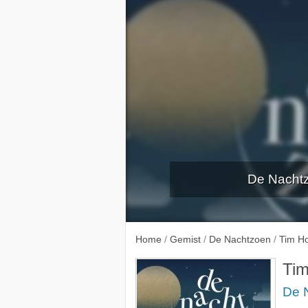
De Nacht
Home
/
Gemist
/
De Nachtzoen
/
Tim H
Ti
De 