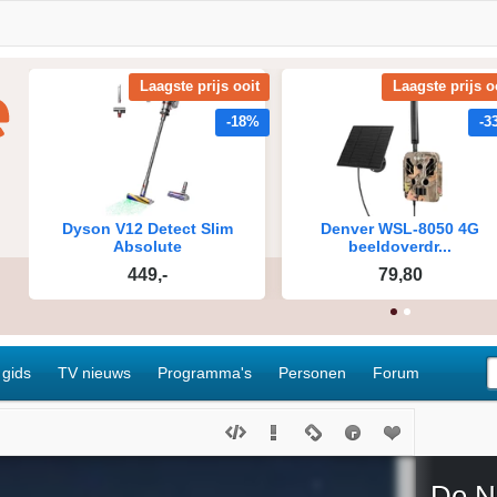
 gids
TV nieuws
Programma's
Personen
Forum
De N