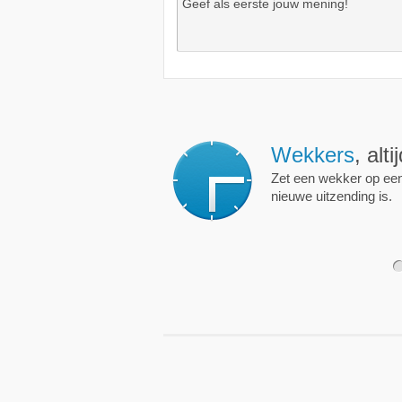
Wekkers
, alt
Zet een wekker op een 
nieuwe uitzending is.
1