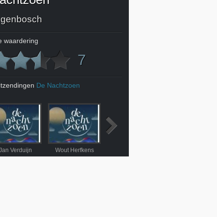
ogenbosch
 waardering
7
itzendingen
De Nachtzoen
Jan Verduijn
Wout Herfkens
Sophie Schwartz
Zihni Özdil