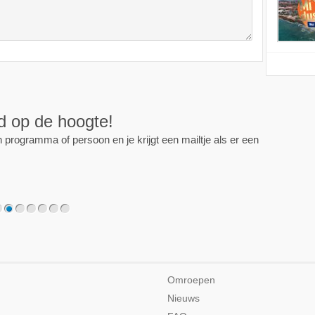
ijd op de hoogte!
programma of persoon en je krijgt een mailtje als er een
2
3
4
5
6
7
Omroepen
Nieuws