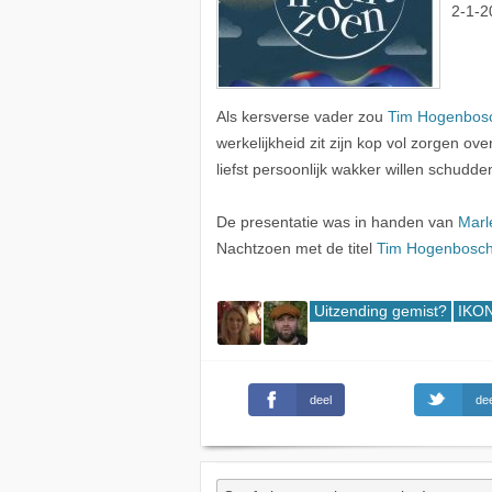
2-1-2
Als kersverse vader zou
Tim Hogenbos
werkelijkheid zit zijn kop vol zorgen ov
liefst persoonlijk wakker willen schudde
De presentatie was in handen van
Marl
Nachtzoen met de titel
Tim Hogenbosc
Uitzending gemist?
IKON
deel
dee