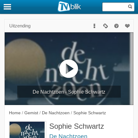
Uitzending
De Nachtzoen - Sophie Schwartz
Home
/
Gemist
/
De Nachtzoen
/
Sophie Schwartz
Sophie Schwartz
De Nachtzoen