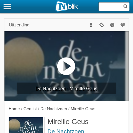
Uitzending
De Nachtzoen - Mireille Geus
Home
/
Gemist
/
De Nachtzoen
/
Mireille Geus
Mireille Geus
De Nachtzoen