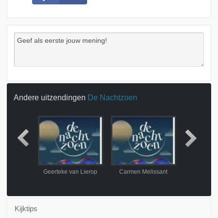
Andere uitzendingen
De Nachtzoen
derveld
Geerteke van Lierop
Carmen Melissant
Jeangu 
Kijktips