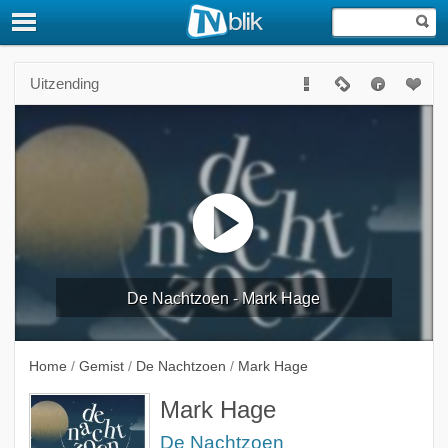
Uitzending
De Nachtzoen - Mark Hage
Home
/
Gemist
/
De Nachtzoen
/
Mark Hage
Mark Hage
De Nachtzoen