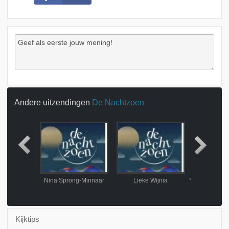
Andere uitzendingen
De Nachtzoen
Bosman
Nina Sprong-Minnaar
Lieke Wijnia
Kijktips