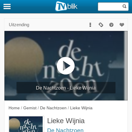
Uitzending
De Nachtzoen - Lieke Wijnia
Home
/
Gemist
/
De Nachtzoen
/
Lieke Wijnia
Lieke Wijnia
De Nachtzoen